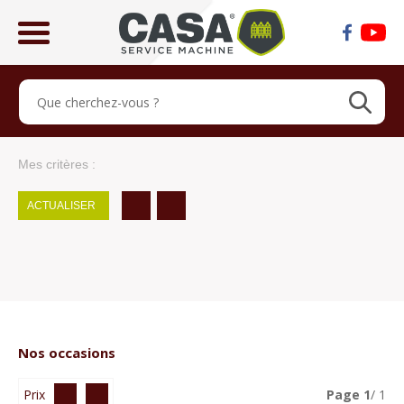
ose
lose
Mes critères :
ACTUALISER
Nos occasions
Prix
Page
1
/ 1