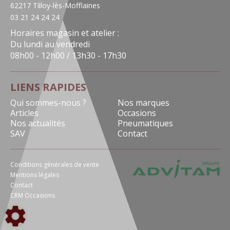
62217 Tilloy-lès-Mofflaines
03 21 24 24 24
Horaires magasin et atelier :
Du lundi au vendredi
08h00 - 12h00 / 13h30 - 17h30
LIENS RAPIDES
Qui sommes-nous ?
Nos marques
Articles
Occasions
Nos actualités
Pneumatiques
SAV
Contact
Conditions générales de vente
Mentions légales
Contact
CRM Occasions