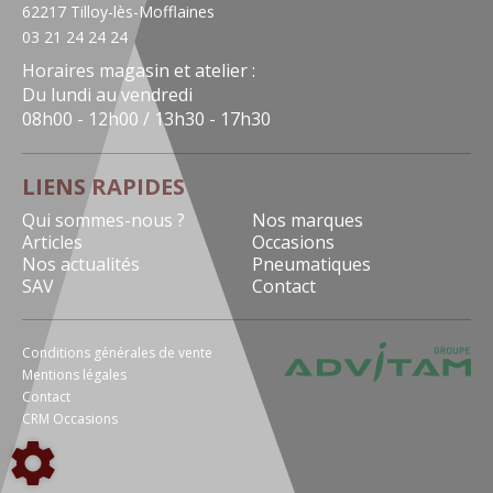
62217 Tilloy-lès-Mofflaines
03 21 24 24 24
Horaires magasin et atelier :
Du lundi au vendredi
08h00 - 12h00 / 13h30 - 17h30
LIENS RAPIDES
Qui sommes-nous ?
Nos marques
Articles
Occasions
Nos actualités
Pneumatiques
SAV
Contact
Conditions générales de vente
Mentions légales
Contact
CRM Occasions