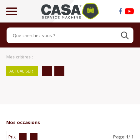
ose
lose
Mes critères :
ACTUALISER
Nos occasions
Prix
Page
1
/ 1