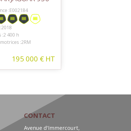
nce :
E002184
:
2018
 :
2 400 h
motrices :
2RM
195 000
€
HT
CONTACT
Avenue d'Immercourt,