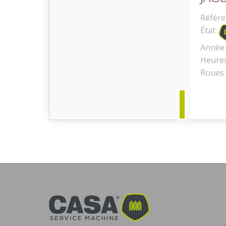
Référe
État :
Année 
Occasion
Heures
Roues 