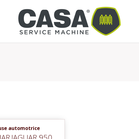
euse automotrice
UAR
JAGUAR 950