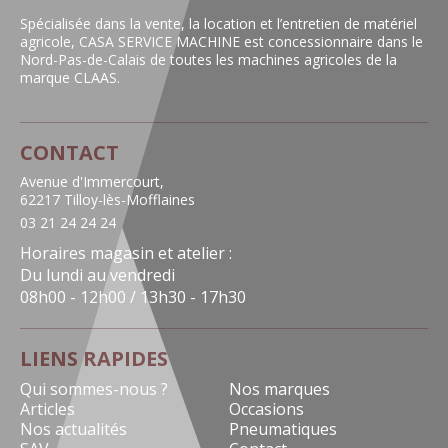
Spécialisée dans la vente, la location et l’entretien de matériel
agricole, CASA SERVICE MACHINE est concessionnaire dans le
Nord-Pas-de-Calais de toutes les machines agricoles de la
marque CLAAS.
CONTACT
Avenue d'Immercourt,
62217 Tilloy-lès-Mofflaines
03 21 24 24 24
Horaires magasin et atelier :
Du lundi au vendredi
08h00 - 12h00 / 13h30 - 17h30
LIENS RAPIDES
Qui sommes-nous ?
Nos marques
Articles
Occasions
Nos actualités
Pneumatiques