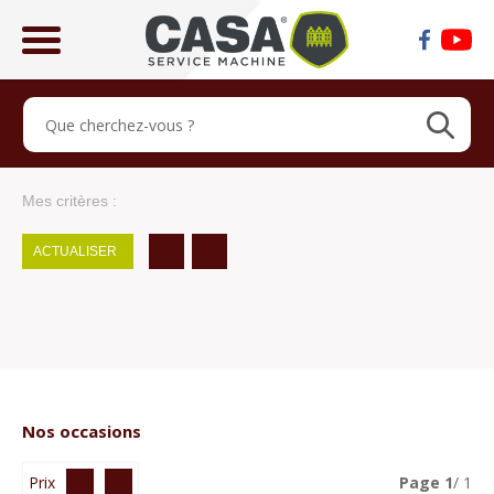
ose
lose
Mes critères :
ACTUALISER
Nos occasions
Prix
Page
1
/ 1