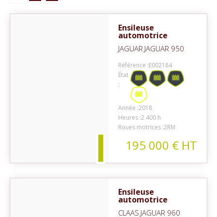
Ensileuse
automotrice
JAGUAR
JAGUAR 950
Référence :
E002184
État
:
on
Année :
2018
Heures :
2 400 h
Roues motrices :
2RM
195 000
€
HT
Ensileuse
automotrice
CLAAS
JAGUAR 960