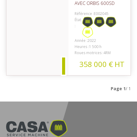
AVEC ORBIS 600SD
Référence :
E002045
État
:
on
Année :
2022
Heures :
1 500 h
Roues motrices :
4RM
358 000
€
HT
Page
1
/ 1