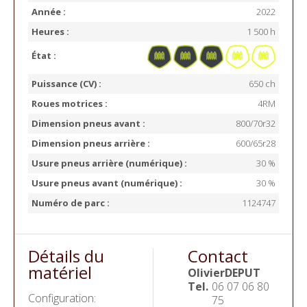
Année :
2022
Heures :
1 500 h
État :
Puissance (CV) :
650 ch
Roues motrices :
4RM
Dimension pneus avant :
800/70r32
Dimension pneus arrière :
600/65r28
Usure pneus arrière (numérique) :
30 %
Usure pneus avant (numérique) :
30 %
Numéro de parc :
1124747
Détails du
Contact
matériel
Olivier
DEPUT
Tel.
06 07 06 80
Configuration:
75