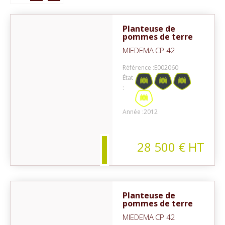
Planteuse de
pommes de terre
MIEDEMA
CP 42
Référence :
E002060
État
:
on
Année :
2012
28 500
€
HT
Planteuse de
pommes de terre
MIEDEMA
CP 42