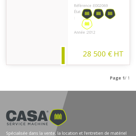
Référence :
E002069
État
:
on
Année :
2012
28 500
€
HT
Page
1
/ 1
Spécialisée dans la vente, la location et l’entretien de matériel