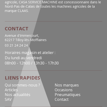
agricole, CASA SERVICE MACHINE est concessionnaire dans le
Nord-Pas-de-Calais de toutes les machines agricoles de la
marque CLAAS.
CONTACT
Avenue d'Immercourt,
62217 Tilloy-lès-Mofflaines
03 21 24 24 24
Horaires magasin et atelier :
Du lundi au vendredi
08h00 - 12h00 / 13h30 - 17h30
LIENS RAPIDES
Qui sommes-nous ?
Nos marques
Articles
Occasions
Nos actualités
Pneumatiques
SAV
Contact