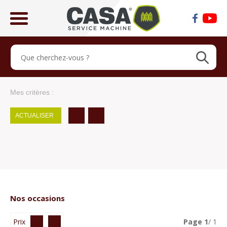
ose
lose
Mes critères :
ACTUALISER
Nos occasions
Prix
Page
1
/ 1