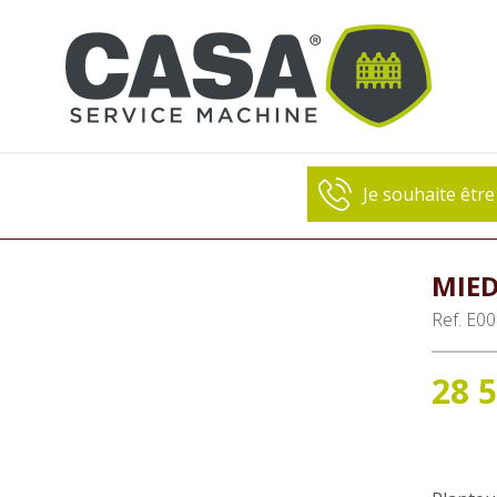
anteuse de pommes de terre
Miedema
CP 42
Planteuse 
MIE
Ref.
E00
28 