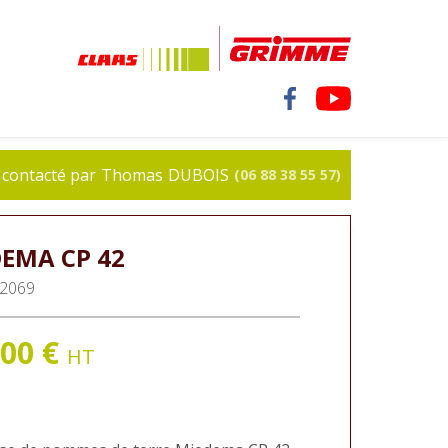
de pommes de terre Miedema CP 42
Je souhaite être contacté par
Thomas
DUBOIS
(06 88 38 55 57)
DEMA
CP 42
2069
500
€
HT