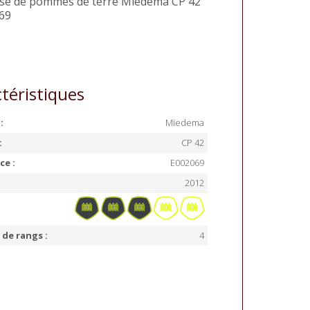
se de pommes de terre
Miedema
CP 42
69
téristiques
:
Miedema
:
CP 42
ce :
E002069
2012
de rangs :
4