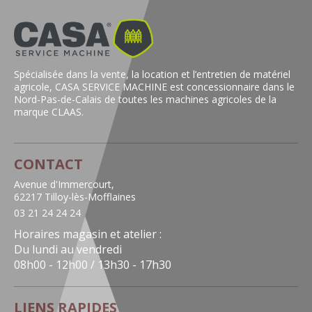
Spécialisée dans la vente, la location et l’entretien de matériel
agricole, CASA SERVICE MACHINE est concessionnaire dans le
Nord-Pas-de-Calais de toutes les machines agricoles de la
marque CLAAS.
CONTACT
Avenue d'Immercourt,
62217 Tilloy-lès-Mofflaines
03 21 24 24 24
Horaires magasin et atelier :
Du lundi au vendredi
08h00 - 12h00 / 13h30 - 17h30
LIENS RAPIDES