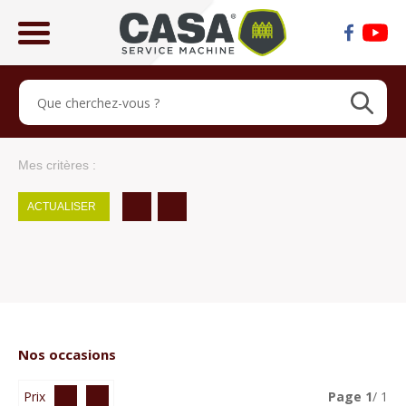
ose
lose
Mes critères :
ACTUALISER
Nos occasions
Prix
Page
1
/ 1