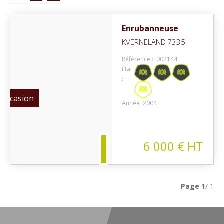
Enrubanneuse
KVERNELAND
7335
Référence :
E002144
État
:
Occasion
Année :
2004
6 000
€
HT
Page
1
/ 1