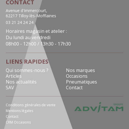
CONTACT
Avenue d'Immercourt,
62217 Tilloy-lès-Mofflaines
03 21 24 24 24
Horaires magasin et atelier :
Du lundi au vendredi
08h00 - 12h00 / 13h30 - 17h30
LIENS RAPIDES
Qui sommes-nous ?
Nos marques
Articles
Occasions
Nos actualités
Pneumatiques
SAV
Contact
Conditions générales de vente
Mentions légales
Contact
CRM Occasions