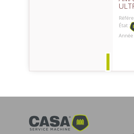
ULT
Référe
État :
Occasion
Année 