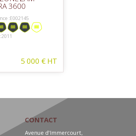
RA 3600
nce :
E002145
:
2011
5 000
€
HT
CONTACT
Avenue d'Immercourt,