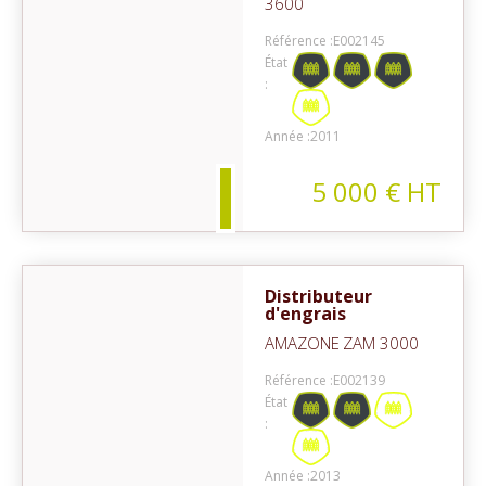
3600
Référence :
E002145
État
:
on
Année :
2011
5 000
€
HT
Distributeur
d'engrais
AMAZONE
ZAM 3000
Référence :
E002139
État
:
on
Année :
2013