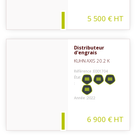
5 500
€
HT
Distributeur
d'engrais
KUHN
AXIS 20.2 K
Référence :
E001704
État
:
on
Année :
2022
6 900
€
HT