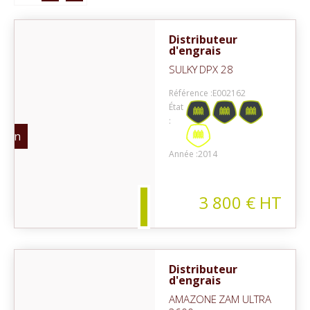
Distributeur
d'engrais
SULKY
DPX 28
Référence :
E002162
État
:
sion
Année :
2014
3 800
€
HT
Distributeur
d'engrais
AMAZONE
ZAM ULTRA