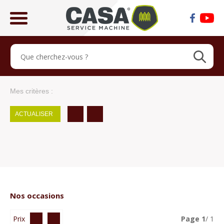
ose
lose
Mes critères :
ACTUALISER
Nos occasions
Prix
Page
1
/ 1