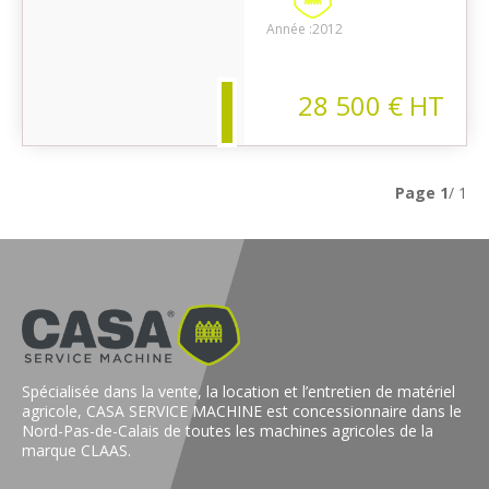
on
Année :
2012
28 500
€
HT
Page
1
/ 1
Spécialisée dans la vente, la location et l’entretien de matériel
agricole, CASA SERVICE MACHINE est concessionnaire dans le
Nord-Pas-de-Calais de toutes les machines agricoles de la
marque CLAAS.