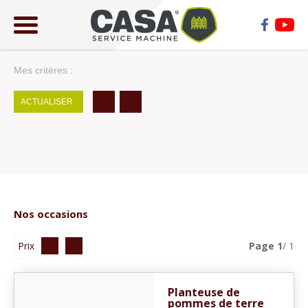
ose
lose
Mes critères :
ACTUALISER
Nos occasions
Prix
Page
1
/ 1
Planteuse de
pommes de terre