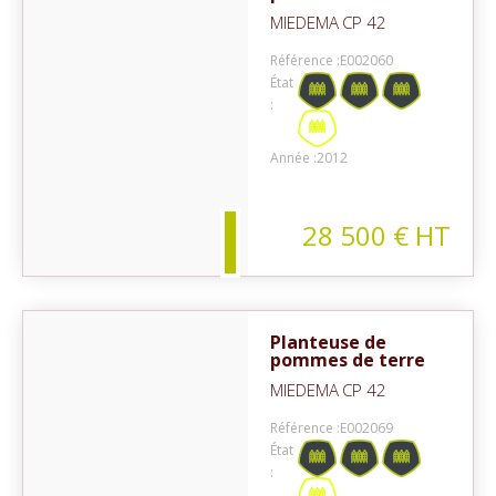
MIEDEMA
CP 42
Référence :
E002060
État
:
on
Année :
2012
28 500
€
HT
Planteuse de
pommes de terre
MIEDEMA
CP 42
Référence :
E002069
État
: