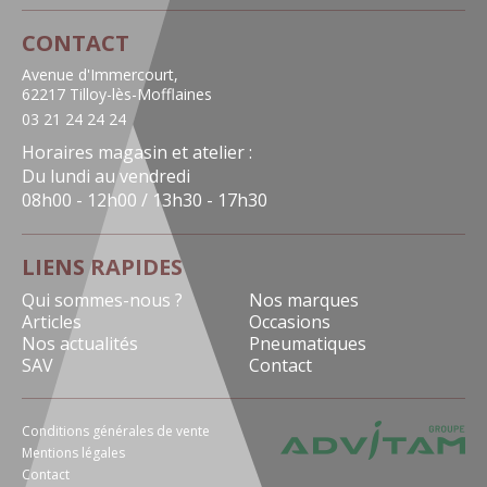
CONTACT
Avenue d'Immercourt,
62217 Tilloy-lès-Mofflaines
03 21 24 24 24
Horaires magasin et atelier :
Du lundi au vendredi
08h00 - 12h00 / 13h30 - 17h30
LIENS RAPIDES
Qui sommes-nous ?
Nos marques
Articles
Occasions
Nos actualités
Pneumatiques
SAV
Contact
Conditions générales de vente
Mentions légales
Contact