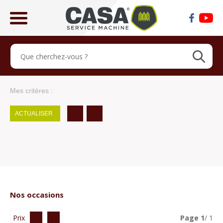
ose
lose
Mes critères :
ACTUALISER
Nos occasions
Prix
Page
1
/ 1