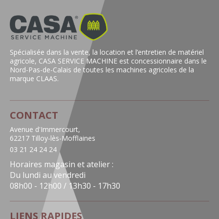
Spécialisée dans la vente, la location et l’entretien de matériel
agricole, CASA SERVICE MACHINE est concessionnaire dans le
Nord-Pas-de-Calais de toutes les machines agricoles de la
marque CLAAS.
CONTACT
Avenue d'Immercourt,
62217 Tilloy-lès-Mofflaines
03 21 24 24 24
Horaires magasin et atelier :
Du lundi au vendredi
08h00 - 12h00 / 13h30 - 17h30
LIENS RAPIDES