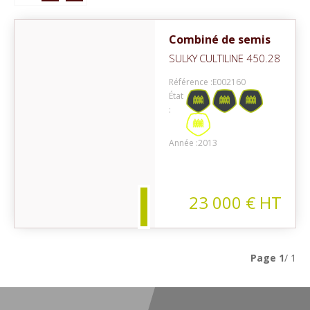
Combiné de semis
SULKY
CULTILINE 450.28
Référence :
E002160
État
:
on
Année :
2013
23 000
€
HT
Page
1
/ 1