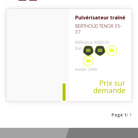
Pulvérisateur traîné
BERTHOUD
TENOR 35-
37
Référence :
E002137
État
:
on
Année :
2009
Prix sur
demande
Page
1
/ 1