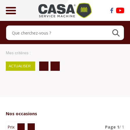
ose
lose
Mes critères :
ACTUALISER
Nos occasions
Prix
Page
1
/ 1