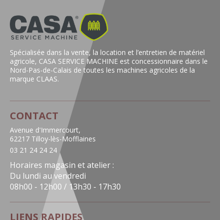
Spécialisée dans la vente, la location et l’entretien de matériel
agricole, CASA SERVICE MACHINE est concessionnaire dans le
Nord-Pas-de-Calais de toutes les machines agricoles de la
marque CLAAS.
CONTACT
Avenue d'Immercourt,
62217 Tilloy-lès-Mofflaines
03 21 24 24 24
Horaires magasin et atelier :
Du lundi au vendredi
08h00 - 12h00 / 13h30 - 17h30
LIENS RAPIDES