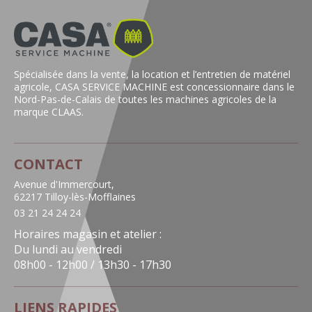
Spécialisée dans la vente, la location et l’entretien de matériel
agricole, CASA SERVICE MACHINE est concessionnaire dans le
Nord-Pas-de-Calais de toutes les machines agricoles de la
marque CLAAS.
CONTACT
Avenue d'Immercourt,
62217 Tilloy-lès-Mofflaines
03 21 24 24 24
Horaires magasin et atelier :
Du lundi au vendredi
08h00 - 12h00 / 13h30 - 17h30
LIENS RAPIDES