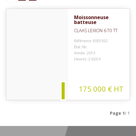
Moissonneuse
batteuse
CLAAS
LEXION 670 TT
Référence :
E001932
État :
Nc
Année :
2013
on
Heures :
2 620 h
175 000
€
HT
Page
1
/ 1