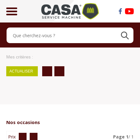
ose
lose
Mes critères :
ACTUALISER
Nos occasions
Prix
Page
1
/ 1