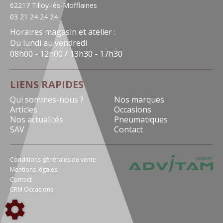
62217 Tilloy-lès-Mofflaines
03 21 24 24 24
Horaires magasin et atelier :
Du lundi au vendredi
08h00 - 12h00 / 13h30 - 17h30
LIENS RAPIDES
Qui sommes-nous ?
Nos marques
Articles
Occasions
Nos actualités
Pneumatiques
SAV
Contact
Conditions générales de vente
Mentions légales
Contact
CRM Occasions