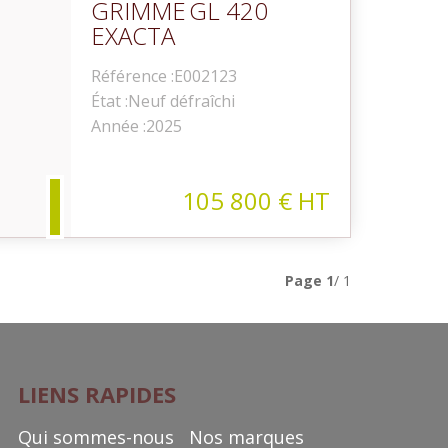
GRIMME
GL 420
EXACTA
Référence :
E002123
État :
Neuf défraîchi
Année :
2025
105 800
€
HT
Page
1
/ 1
LIENS RAPIDES
Qui sommes-nous
Nos marques