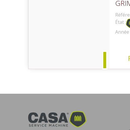
GRI
Référe
État :
Occasion
Année 