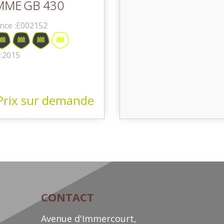
MME
GB 430
nce :
E002152
Occasion
:
2015
Prix sur demande
CONTACT
Avenue d'Immercourt,