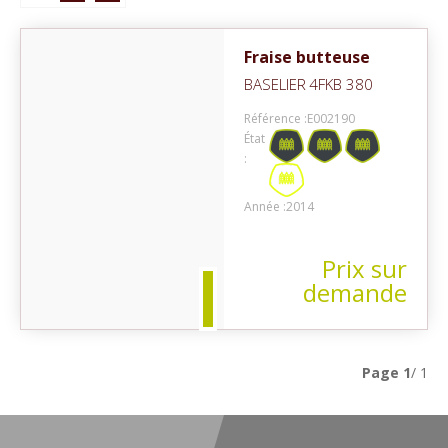
Fraise butteuse
BASELIER
4FKB 380
Référence :
E002190
État
:
on
Année :
2014
Prix sur
demande
Page
1
/ 1