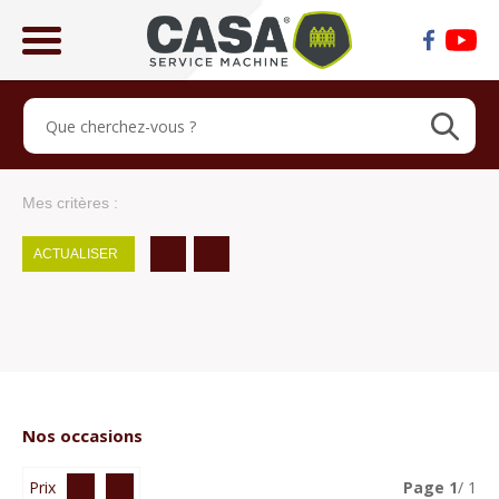
ose
lose
Mes critères :
ACTUALISER
Nos occasions
Prix
Page
1
/ 1