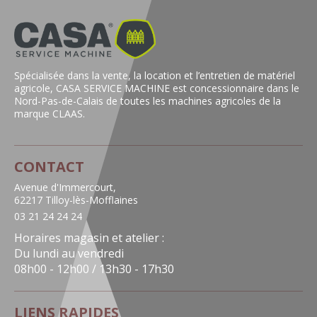
Spécialisée dans la vente, la location et l’entretien de matériel
agricole, CASA SERVICE MACHINE est concessionnaire dans le
Nord-Pas-de-Calais de toutes les machines agricoles de la
marque CLAAS.
CONTACT
Avenue d'Immercourt,
62217 Tilloy-lès-Mofflaines
03 21 24 24 24
Horaires magasin et atelier :
Du lundi au vendredi
08h00 - 12h00 / 13h30 - 17h30
LIENS RAPIDES