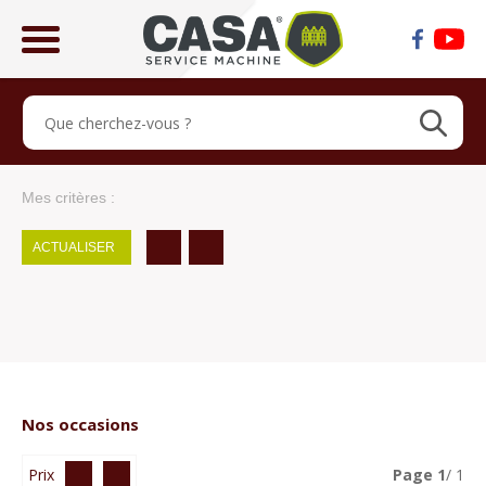
ose
lose
Mes critères :
ACTUALISER
Nos occasions
Prix
Page
1
/ 1