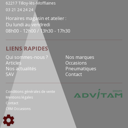
62217 Tilloy-lès-Mofflaines
03 21 24 24 24
Horaires magasin et atelier :
Du lundi au vendredi
08h00 - 12h00 / 13h30 - 17h30
LIENS RAPIDES
Qui sommes-nous ?
Nos marques
Articles
Occasions
Nos actualités
Pneumatiques
SAV
Contact
Conditions générales de vente
Mentions légales
Contact
CRM Occasions