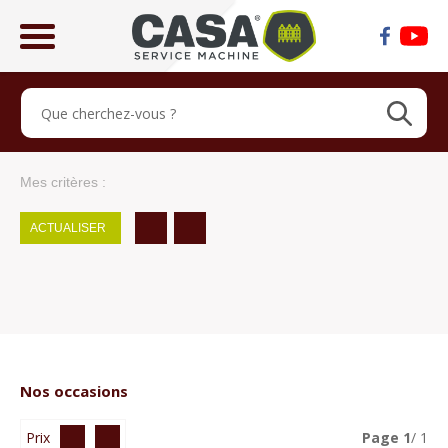
ose
lose
Mes critères :
ACTUALISER
Nos occasions
Prix
Page
1
/ 1