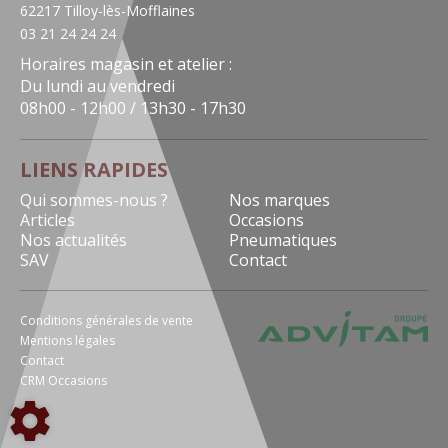
62217 Tilloy-lès-Mofflaines
03 21 24 24 24
Horaires magasin et atelier :
Du lundi au vendredi
08h00 - 12h00 / 13h30 - 17h30
LIENS RAPIDES
Qui sommes-nous ?
Nos marques
Articles
Occasions
Nos actualités
Pneumatiques
SAV
Contact
Conditions générales de vente
Mentions légales
Contact
CRM Occasions