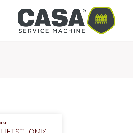
euse
LIET
SOLOMIX