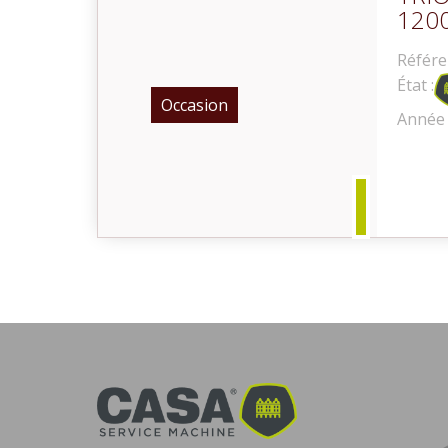
120
Référe
État :
Occasion
Année 