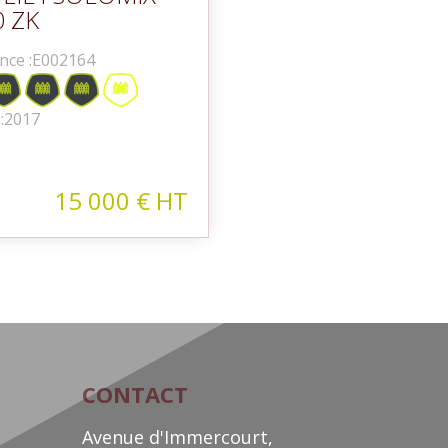
0 ZK
nce :
E002164
:
2017
15 000
€
HT
CONTACT
Avenue d'Immercourt,