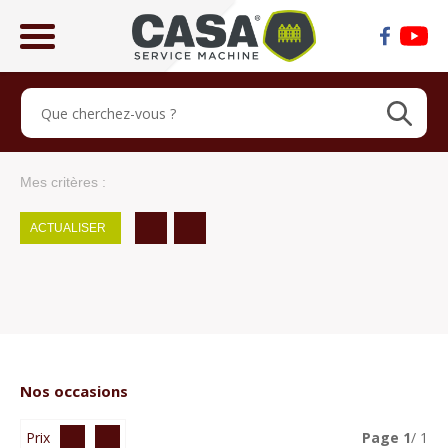
ose
lose
Mes critères :
ACTUALISER
Nos occasions
Prix
Page
1
/ 1