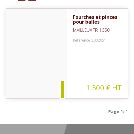
Fourches et pinces
pour balles
MAILLEUX
TR 1650
Référence :
E002051
uf
1 300
€
HT
Page
1
/ 1