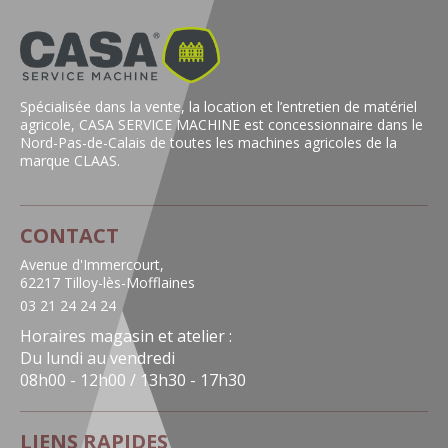
Spécialisée dans la vente, la location et l’entretien de matériel
agricole, CASA SERVICE MACHINE est concessionnaire dans le
Nord-Pas-de-Calais de toutes les machines agricoles de la
marque CLAAS.
CONTACT
Avenue d'Immercourt,
62217 Tilloy-lès-Mofflaines
03 21 24 24 24
Horaires magasin et atelier :
Du lundi au vendredi
08h00 - 12h00 / 13h30 - 17h30
LIENS RAPIDES