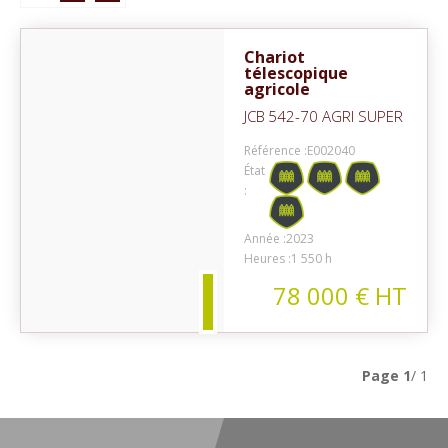
Chariot
télescopique
agricole
JCB
542-70 AGRI SUPER
Référence :
E002040
État
:
on
Année :
2023
Heures :
1 550 h
78 000
€
HT
Page
1
/ 1