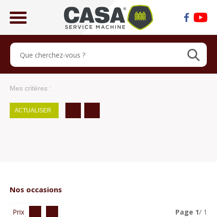
ose
lose
Mes critères :
ACTUALISER
Nos occasions
Prix
Page
1
/ 1