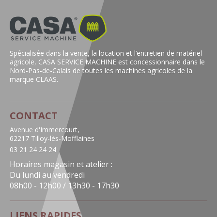
Spécialisée dans la vente, la location et l’entretien de matériel
agricole, CASA SERVICE MACHINE est concessionnaire dans le
Nord-Pas-de-Calais de toutes les machines agricoles de la
marque CLAAS.
CONTACT
Avenue d'Immercourt,
62217 Tilloy-lès-Mofflaines
03 21 24 24 24
Horaires magasin et atelier :
Du lundi au vendredi
08h00 - 12h00 / 13h30 - 17h30
LIENS RAPIDES