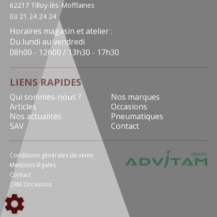
62217 Tilloy-lès-Mofflaines
03 21 24 24 24
Horaires magasin et atelier :
Du lundi au vendredi
08h00 - 12h00 / 13h30 - 17h30
LIENS RAPIDES
Qui sommes-nous ?
Nos marques
Articles
Occasions
Nos actualités
Pneumatiques
SAV
Contact
Conditions générales de vente
Mentions légales
Contact
CRM Occasions