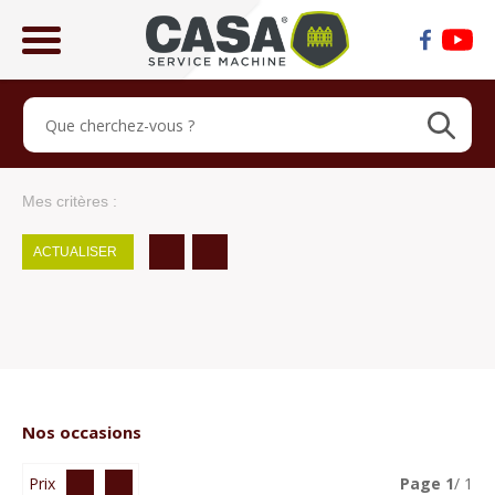
ose
lose
Mes critères :
ACTUALISER
Nos occasions
Prix
Page
1
/ 1