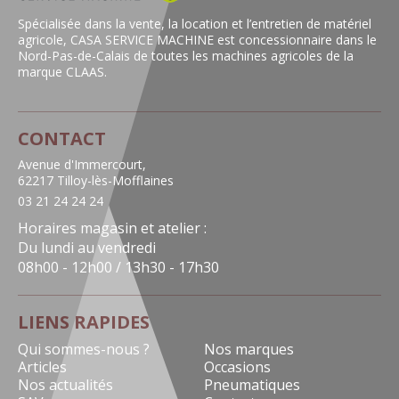
Spécialisée dans la vente, la location et l’entretien de matériel
agricole, CASA SERVICE MACHINE est concessionnaire dans le
Nord-Pas-de-Calais de toutes les machines agricoles de la
marque CLAAS.
CONTACT
Avenue d'Immercourt,
62217 Tilloy-lès-Mofflaines
03 21 24 24 24
Horaires magasin et atelier :
Du lundi au vendredi
08h00 - 12h00 / 13h30 - 17h30
LIENS RAPIDES
Qui sommes-nous ?
Nos marques
Articles
Occasions
Nos actualités
Pneumatiques