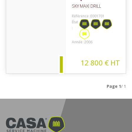
SKY
MAXI DRILL
Référence :
E001701
État
:
on
Année :
2006
12 800
€
HT
Page
1
/ 1