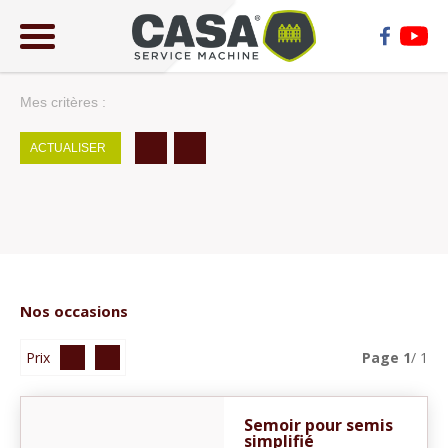
ose
lose
Mes critères :
ACTUALISER
Nos occasions
Prix
Page
1
/ 1
Semoir pour semis
simplifié