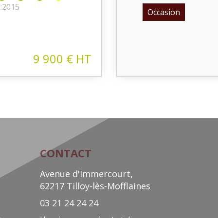
:
2015
Occasion
9 900
€
HT
CONTACT
Avenue d'Immercourt,
62217 Tilloy-lès-Mofflaines
03 21 24 24 24