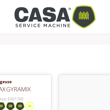
geuse
AX
GYRAMIX
nce :
E001768