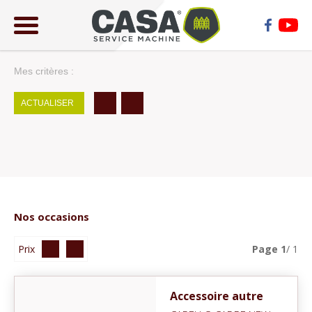
ose
lose
Mes critères :
ACTUALISER
Nos occasions
Prix
Page
1
/ 1
Accessoire autre