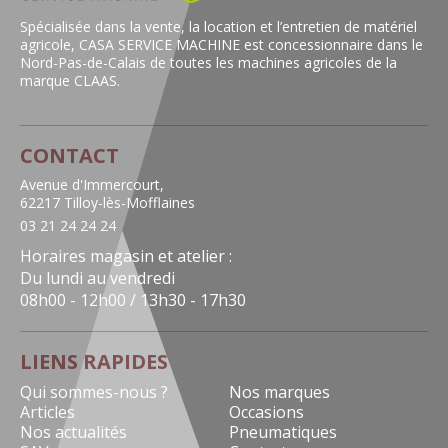
Spécialisée dans la vente, la location et l’entretien de matériel
agricole, CASA SERVICE MACHINE est concessionnaire dans le
Nord-Pas-de-Calais de toutes les machines agricoles de la
marque CLAAS.
CONTACT
Avenue d'Immercourt,
62217 Tilloy-lès-Mofflaines
03 21 24 24 24
Horaires magasin et atelier :
Du lundi au vendredi
08h00 - 12h00 / 13h30 - 17h30
LIENS RAPIDES
Qui sommes-nous ?
Nos marques
Articles
Occasions
Nos actualités
Pneumatiques