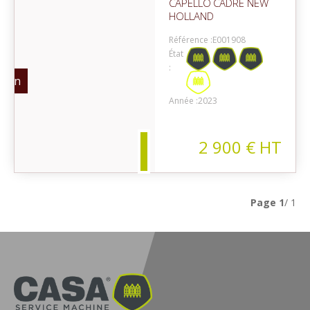
CAPELLO
CADRE NEW
HOLLAND
Référence :
E001908
État
:
sion
Année :
2023
2 900
€
HT
Page
1
/ 1