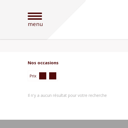
Mes critères :
menu
ACTUALISER
close
ÈCES
close
CASIONS
TACHÉES /
OMOTIONS
Nos occasions
Prix
Il n'y a aucun résultat pour votre recherche