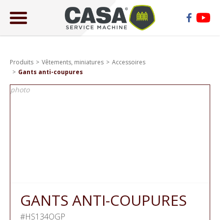
ose
lose
Produits
Vêtements, miniatures
Accessoires
Gants anti-coupures
photo
GANTS ANTI-COUPURES
#HS134OGP