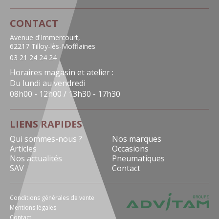
CONTACT
Avenue d'Immercourt,
62217 Tilloy-lès-Mofflaines
03 21 24 24 24
Horaires magasin et atelier :
Du lundi au vendredi
08h00 - 12h00 / 13h30 - 17h30
LIENS RAPIDES
Qui sommes-nous ?
Nos marques
Articles
Occasions
Nos actualités
Pneumatiques
SAV
Contact
Conditions générales de vente
Mentions légales
Contact