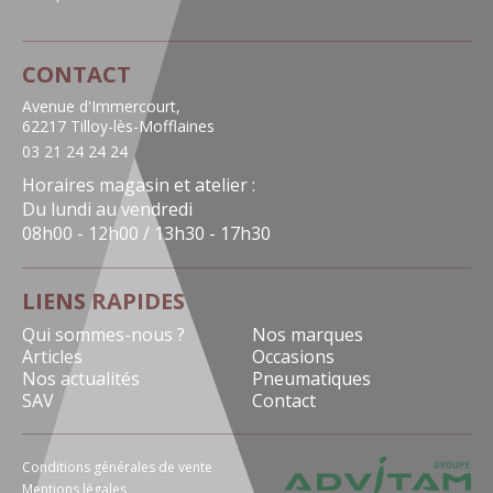
CONTACT
Avenue d'Immercourt,
62217 Tilloy-lès-Mofflaines
03 21 24 24 24
Horaires magasin et atelier :
Du lundi au vendredi
08h00 - 12h00 / 13h30 - 17h30
LIENS RAPIDES
Qui sommes-nous ?
Nos marques
Articles
Occasions
Nos actualités
Pneumatiques
SAV
Contact
Conditions générales de vente
Mentions légales