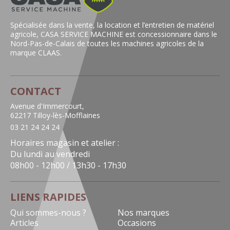
Spécialisée dans la vente, la location et l’entretien de matériel
agricole, CASA SERVICE MACHINE est concessionnaire dans le
Nord-Pas-de-Calais de toutes les machines agricoles de la
marque CLAAS.
CONTACT
Avenue d'Immercourt,
62217 Tilloy-lès-Mofflaines
03 21 24 24 24
Horaires magasin et atelier :
Du lundi au vendredi
08h00 - 12h00 / 13h30 - 17h30
LIENS RAPIDES
Qui sommes-nous ?
Nos marques
Articles
Occasions