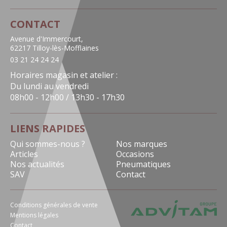
CONTACT
Avenue d'Immercourt,
62217 Tilloy-lès-Mofflaines
03 21 24 24 24
Horaires magasin et atelier :
Du lundi au vendredi
08h00 - 12h00 / 13h30 - 17h30
LIENS RAPIDES
Qui sommes-nous ?
Nos marques
Articles
Occasions
Nos actualités
Pneumatiques
SAV
Contact
Conditions générales de vente
Mentions légales
Contact