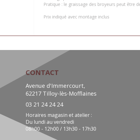
Pratique : le graissage des broyeurs peut être d
Prix indiqué avec montage inclus
CONTACT
Avenue d'Immercourt,
62217 Tilloy-lès-Mofflaines
03 21 24 24 24
Horaires magasin et atelier :
Du lundi au vendredi
08h00 - 12h00 / 13h30 - 17h30