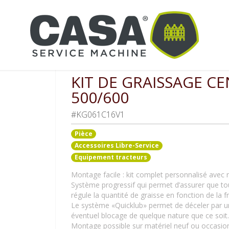
 tracteurs
Kit de graissage centralisé Lexion 500/600
KIT DE GRAISSAGE CE
500/600
#KG061C16V1
Pièce
Accessoires Libre-Service
Equipement tracteurs
Montage facile : kit complet personnalisé avec no
Système progressif qui permet d’assurer que tou
régule la quantité de graisse en fonction de la fr
Le système «Quicklub» permet de déceler par u
éventuel blocage de quelque nature que ce soit
Montage possible sur matériel neuf ou occasio