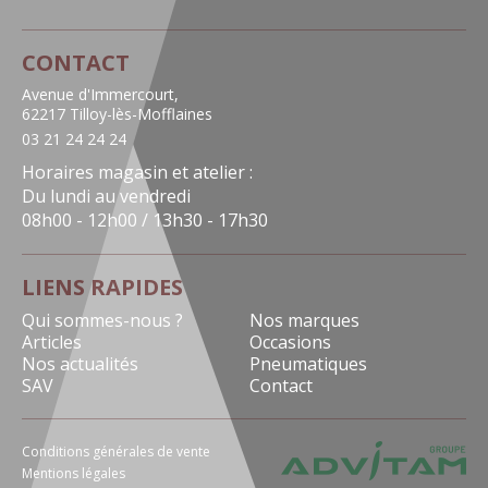
CONTACT
Avenue d'Immercourt,
62217 Tilloy-lès-Mofflaines
03 21 24 24 24
Horaires magasin et atelier :
Du lundi au vendredi
08h00 - 12h00 / 13h30 - 17h30
LIENS RAPIDES
Qui sommes-nous ?
Nos marques
Articles
Occasions
Nos actualités
Pneumatiques
SAV
Contact
Conditions générales de vente
Mentions légales