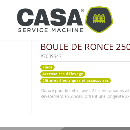
riques et accessoires
Boule de ronce 250M 1.70x4x100x25
BOULE DE RONCE 25
#7009347
Pièce
Accessoires d'Elevage
Clôtures électriques et accessoires
Clôture pour le bétail, avec 2 fils en torsades al
Revêtement en Zincalu offrant une longévité 3x