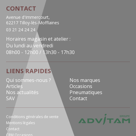
CONTACT
Avenue d'Immercourt,
62217 Tilloy-lès-Mofflaines
03 21 24 24 24
Horaires magasin et atelier :
Du lundi au vendredi
08h00 - 12h00 / 13h30 - 17h30
LIENS RAPIDES
Qui sommes-nous ?
Nos marques
Articles
Occasions
Nos actualités
Pneumatiques
SAV
Contact
Conditions générales de vente
Mentions légales
Contact
CRM Occasions