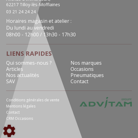
62217 Tilloy-lès-Mofflaines
03 21 24 24 24
Horaires magasin et atelier :
Du lundi au vendredi
08h00 - 12h00 / 13h30 - 17h30
LIENS RAPIDES
Qui sommes-nous ?
Nos marques
Articles
Occasions
Nos actualités
Pneumatiques
SAV
Contact
Conditions générales de vente
Mentions légales
Contact
CRM Occasions