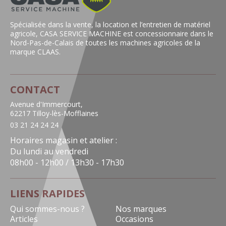
Spécialisée dans la vente, la location et l’entretien de matériel
agricole, CASA SERVICE MACHINE est concessionnaire dans le
Nord-Pas-de-Calais de toutes les machines agricoles de la
marque CLAAS.
CONTACT
Avenue d'Immercourt,
62217 Tilloy-lès-Mofflaines
03 21 24 24 24
Horaires magasin et atelier :
Du lundi au vendredi
08h00 - 12h00 / 13h30 - 17h30
LIENS RAPIDES
Qui sommes-nous ?
Nos marques
Articles
Occasions