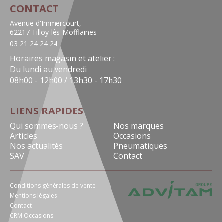
CONTACT
Avenue d'Immercourt,
62217 Tilloy-lès-Mofflaines
03 21 24 24 24
Horaires magasin et atelier :
Du lundi au vendredi
08h00 - 12h00 / 13h30 - 17h30
LIENS RAPIDES
Qui sommes-nous ?
Nos marques
Articles
Occasions
Nos actualités
Pneumatiques
SAV
Contact
Conditions générales de vente
Mentions légales
Contact
CRM Occasions