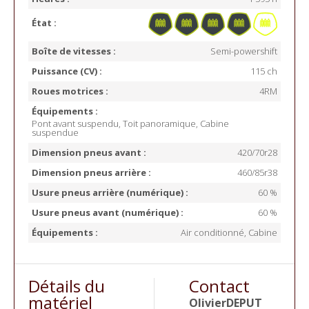
État :
Boîte de vitesses :
Semi-powershift
Puissance (CV) :
115 ch
Roues motrices :
4RM
Équipements :
Pont avant suspendu, Toit panoramique, Cabine
suspendue
Dimension pneus avant :
420/70r28
Dimension pneus arrière :
460/85r38
Usure pneus arrière (numérique) :
60 %
Usure pneus avant (numérique) :
60 %
Équipements :
Air conditionné, Cabine
Détails du
Contact
matériel
Olivier
DEPUT