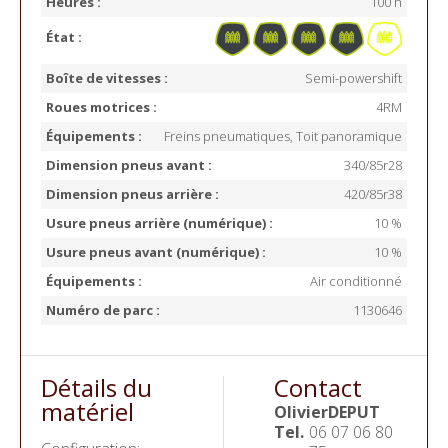
Heures :
100 h
État :
Boîte de vitesses :
Semi-powershift
Roues motrices :
4RM
Équipements :
Freins pneumatiques, Toit panoramique
Dimension pneus avant :
340/85r28
Dimension pneus arrière :
420/85r38
Usure pneus arrière (numérique) :
10 %
Usure pneus avant (numérique) :
10 %
Équipements :
Air conditionné
Numéro de parc :
1130646
Détails du
Contact
matériel
Olivier
DEPUT
Tel.
06 07 06 80