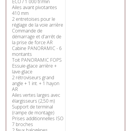
ECO / 1 000 tr/min
Ailes avant pivotantes
410 mm
2 entretoises pour le
réglage de la voie arrière
Commande de
démarrage et d'arrêt de
la prise de force AR
Cabine PANORAMIC - 6
montants
Toit PANORAMIC FOPS
Essuie-glace arrière +
lave-glace
2 rétroviseurs grand
angle + 1 int. + 1 hayon
AR
Ailes vertes larges avec
élargisseurs (2,50 m)
Support de terminal
(rampe de montage)
Prises additionnelles ISO
7 broches
2 feux halogènes