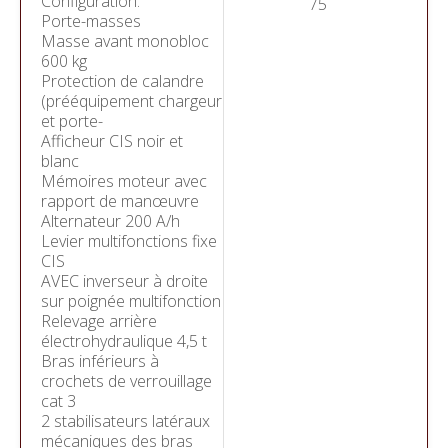
Configuration:
75
Porte-masses
Masse avant monobloc
600 kg
Protection de calandre
(prééquipement chargeur
et porte-
Afficheur CIS noir et
blanc
Mémoires moteur avec
rapport de manœuvre
Alternateur 200 A/h
Levier multifonctions fixe
CIS
AVEC inverseur à droite
sur poignée multifonction
Relevage arrière
électrohydraulique 4,5 t
Bras inférieurs à
crochets de verrouillage
cat 3
2 stabilisateurs latéraux
mécaniques des bras