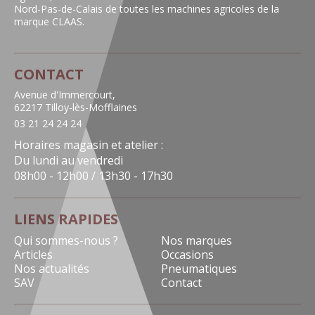
Nord-Pas-de-Calais de toutes les machines agricoles de la
marque CLAAS.
CONTACT
Avenue d'Immercourt,
62217 Tilloy-lès-Mofflaines
03 21 24 24 24
Horaires magasin et atelier :
Du lundi au vendredi
08h00 - 12h00 / 13h30 - 17h30
LIENS RAPIDES
Qui sommes-nous ?
Nos marques
Articles
Occasions
Nos actualités
Pneumatiques
SAV
Contact