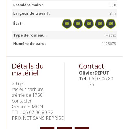
Première main :
Oui
Largeur de travail :
3 m
État :
Type de rouleau :
Matrix
Numéro de parc :
1128678
Détails du
Contact
matériel
Olivier
DEPUT
Tel.
06 07 06 80
20 rgs
75
racleur carbure
trémie de 1750 l
contacter
Gérard SIMON
TEL : 06 07 06 80 72
PRIX NET SANS REPRISE