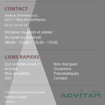
CONTACT
Avenue d'Immercourt,
62217 Tilloy-lès-Mofflaines
03 21 24 24 24
Horaires magasin et atelier :
Du lundi au vendredi
08h00 - 12h00 / 13h30 - 17h30
LIENS RAPIDES
Qui sommes-nous ?
Nos marques
Articles
Occasions
Nos actualités
Pneumatiques
SAV
Contact
Conditions générales de vente
Mentions légales
Contact