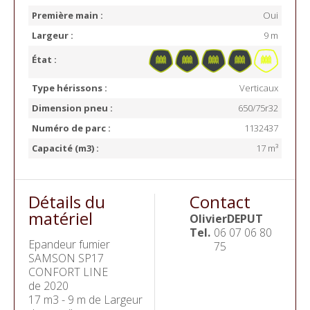
Première main :
Oui
Largeur :
9 m
État :
Type hérissons :
Verticaux
Dimension pneu :
650/75r32
Numéro de parc :
1132437
Capacité (m3) :
17 m³
Détails du
Contact
matériel
Olivier
DEPUT
Tel.
06 07 06 80
Epandeur fumier
75
SAMSON SP17
CONFORT LINE
de 2020
17 m3 - 9 m de Largeur