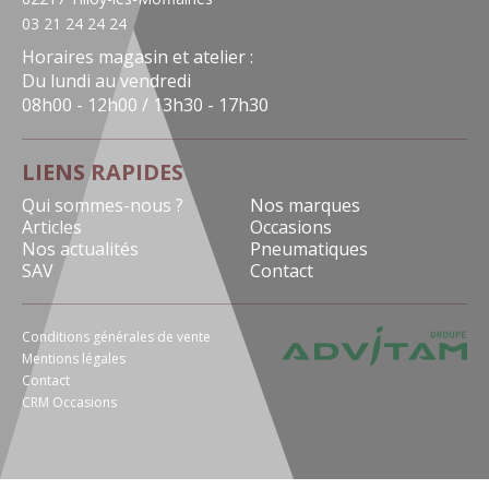
03 21 24 24 24
Horaires magasin et atelier :
Du lundi au vendredi
08h00 - 12h00 / 13h30 - 17h30
LIENS RAPIDES
Qui sommes-nous ?
Nos marques
Articles
Occasions
Nos actualités
Pneumatiques
SAV
Contact
Conditions générales de vente
Mentions légales
Contact
CRM Occasions