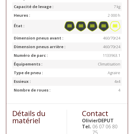
Capacité de levage :
7 kg
Heures :
2 000 h
État :
Dimension pneus avant :
460/70r24
Dimension pneus arrière :
460/70r24
Numéro de parc :
1133963.1
Équipements :
Climatisation
Type de pneu :
Agraire
Essieux :
4x4
Nombre de roues :
4
Détails du
Contact
matériel
Olivier
DEPUT
Tel.
06 07 06 80
75