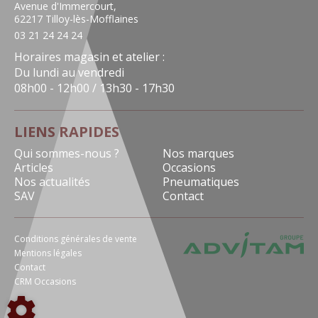
Avenue d'Immercourt,
62217 Tilloy-lès-Mofflaines
03 21 24 24 24
Horaires magasin et atelier :
Du lundi au vendredi
08h00 - 12h00 / 13h30 - 17h30
LIENS RAPIDES
Qui sommes-nous ?
Nos marques
Articles
Occasions
Nos actualités
Pneumatiques
SAV
Contact
Conditions générales de vente
Mentions légales
Contact
CRM Occasions