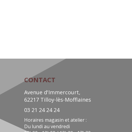
COMPRESSEUR 27V150T
Réf:
149400
Quantité :
shopping_cart
Ajouter au panier
CONTACT
Avenue d'Immercourt,
62217 Tilloy-lès-Mofflaines
03 21 24 24 24
Horaires magasin et atelier :
Du lundi au vendredi